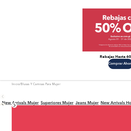
Rebajas Hasta 6
Comprar Ahor
Inicio
/
Blusas Y Camisas Para Mujer
New Arrivals Mujer
Superiores Mujer
Jeans Mujer
New Arrivals H