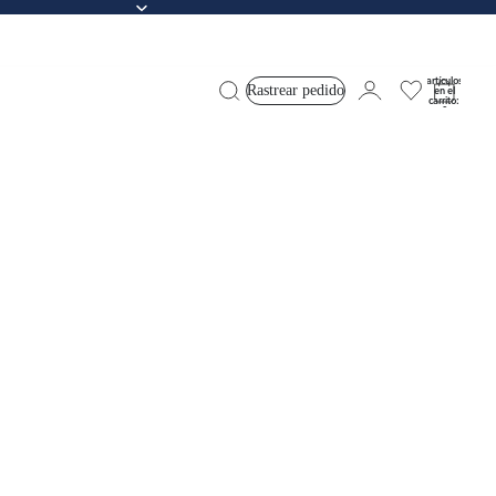
Total de
artículos
Rastrear pedido
en el
carrito:
0