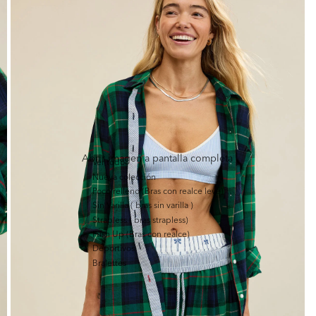
Abrir imagen a pantalla completa
Ver todo
Nueva colección
Poco relleno (Bras con realce leve)
Sin Varilla ( bras sin varilla )
Strapless ( bras strapless)
Push Up (Bras con realce)
Deportivos
Bralettes