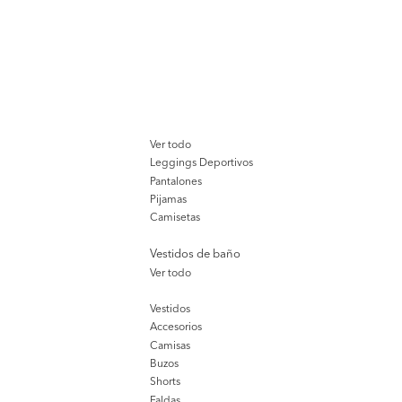
Ver todo
Leggings Deportivos
Pantalones
Pijamas
Camisetas
Vestidos de baño
Ver todo
Vestidos
Accesorios
Camisas
Buzos
Shorts
Faldas