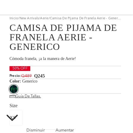
Inicio
/
New Arrivals
/
Aerie
/
Camisa De Pijama De Franela Aerie - Generico
CAMISA DE PIJAMA DE
FRANELA AERIE -
GENERICO
Cómoda franela, ¡a la manera de Aerie!
50% OFF
Q245
Q489
Precio:
Color:
Generico
Guía De Tallas.
Size
Disminuir
Aumentar